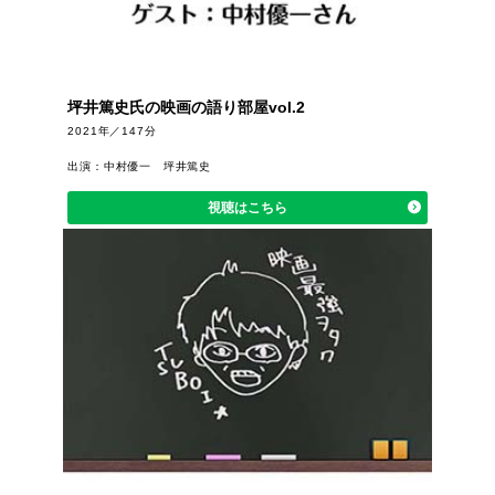
坪井篤史氏の映画の語り部屋vol.2
2021年／147分
出演：中村優一 坪井篤史
視聴はこちら